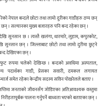
े गरेको नेपाल बन्दले छाेटा तथा लामाे दुरीका गाडीहरु ठप्प छन्
द छन् । सल्यानका मुख्य बजारहरु पनि बन्द रहेका छन् ।
नैदेखि सुनसान छ । त्यस्तै खलंगा, थारमारे, लुहाम, कपुरकाेट,
 सुनसान छन् । जिल्लाबाट छाेटाे तथा लामाे दुरीमा छुट्ने
न्द देखिएका छन् ।
ुट रुपमा चलेकाे देखिन्छ । बन्दकाे अवधिमा अस्पताल,
्धजन्य पदार्थका गाडी, प्रेसका सवारी, दमकल लगायत
ार्ज समेत रहेका केन्द्रीय सदस्य सविन पाेखरेलले बताए ।
िज्ञप्तिमा जनताको जीवनसँग जोडिएका अतिआवश्यक वस्तुमा
निरीहतापूर्बक पालना गर्नुपर्ने बाध्यता भएकाे बताएका छन् ।
् ।