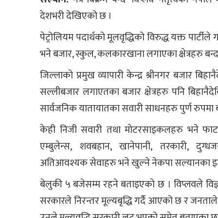
देशभरी देखिएको छ ।
पेट्रोलियम पदार्थको मूलवृद्धिको विरुद्ध यक्त पार्टील
भने बजार, स्कुल, कलकारखाना लगाएका क्षेत्रहरु बन्
जिल्लाकाे प्रमुख व्यापारी केन्द्र श्रीनगर बजार बिहा
सल्लीबजार लगाएतका बजार क्षेत्रहरु पनि बिहानैदेखि
सार्वजनिक यातायातका सवारी साधनहरु पुर्ण रुपमा ब
केही निजी सवारी तथा माेटरसाइकलहरु भने फाटफ
एम्बुलेन्स, शवबहान, खानेपानी, तरकारी, दुग
अतिआवश्यक सेवाहरु भने खुल्ने नेकपा सल्यानका इन्च
बेलुकी ५ बजेसम्म रहने बताइएकाे छ । विप्लवले व
सरकारले निरन्तर मूल्यबृद्धि गर्दै आएको छ र जनताले 
उनले मृल्यवृद्धि सरकारी लुट भएकाे समेत बताएका छन