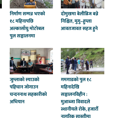
निर्माण सम्पन्न भएको
दोमुखमा बेलीब्रिज बन्ने
१८ महिनापछि
निश्चित, मुगु–हुम्ला
अल्कासाँघु मोटरेबल
आवतजावत सहज हुने
पुल सञ्चालनमा
जुम्लाको स्याउको
गमगाडको पुल १८
पहिचान जोगाउन
महिनादेखि
चन्दननाथ सहकारीको
सञ्चालनविहीन :
अभियान
मुआब्जा विवादले
स्थानीयले रोके, हजारौँ
नागरिक सास्तीमा