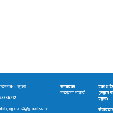
्दननाथ-५, जुम्ला
सम्पादकः
प्रकाश द
नन्दकृष्ण आचार्य
(रुकुम पश
68336712
प्रमुख)
hilajagaran2@gmail.com
संवाददा