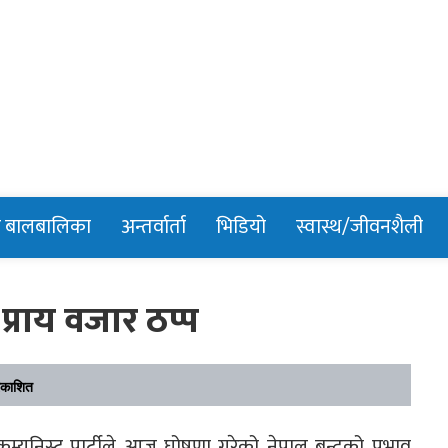
n
र बालबालिका
अन्तर्वार्ता
भिडियो
स्वास्थ/जीवनशैली
प्राय वजार ठप्प
रकाशित
ाल कम्युनिस्ट पार्टीले आज घोषणा गरेको नेपाल बन्दको प्रभाव