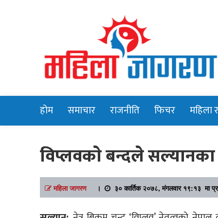
Online News Portal
Mahilajagara
होम
समाचार
राजनीति
फिचर
महिला 
विप्लवकाे बन्दले सल्यानका 
महिला जागरण
।
३० कार्तिक २०७८, मंगलवार १९:१३ मा प्
सल्यान:
नेत्र बिक्रम चन्द ‘विप्लव’ नेतृत्वकाे नेप