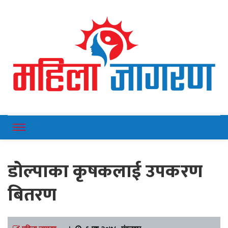
Online News Portal
Mahilajagaran
डोल्पाका कृषकलाई उपकरण
बितरण
महिला जागरण
।
६ पुष २०७८, मंगलवार