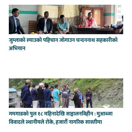
जुम्लाको स्याउको पहिचान जोगाउन चन्दननाथ सहकारीको
अभियान
गमगाडको पुल १८ महिनादेखि सञ्चालनविहीन : मुआब्जा
विवादले स्थानीयले रोके, हजारौँ नागरिक सास्तीमा