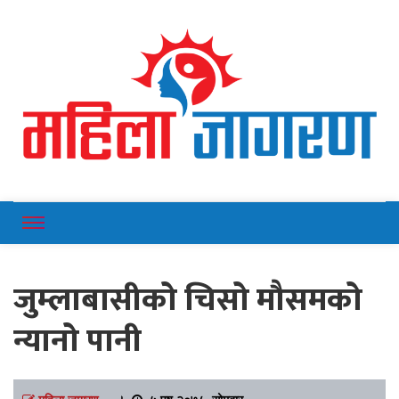
Online News Portal
Mahilajagaran
जुम्लाबासीको चिसो मौसमको
न्यानो पानी
महिला जागरण
।
५ पुष २०७८, सोमबार