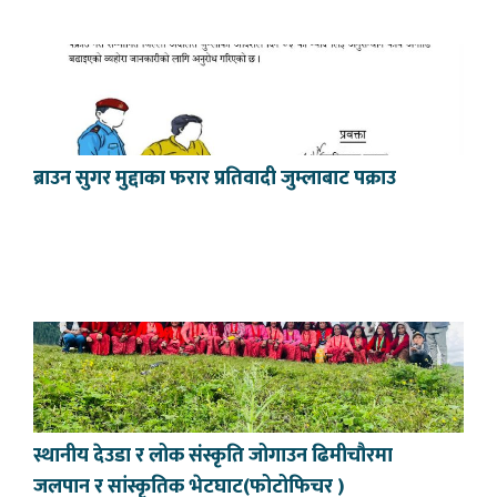
ब्राउन सुगर मुद्दाका फरार प्रतिवादी जुम्लाबाट पक्राउ
स्थानीय देउडा र लोक संस्कृति जोगाउन ढिमीचौरमा
जलपान र सांस्कृतिक भेटघाट(फोटोफिचर )