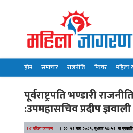
Online News Portal
Mahilajagara
होम
समाचार
राजनीति
फिचर
महिला 
पूर्वराष्ट्रपति भण्डारी राज
:उपमहासचिव प्रदीप ज्ञवाली
महिला जागरण
।
१६ माघ २०८१, बुधबार १७:५६ मा प्रकाश