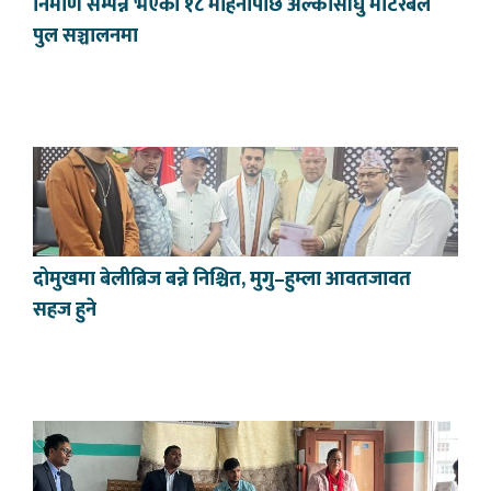
निर्माण सम्पन्न भएको १८ महिनापछि अल्कासाँघु मोटरेबल
पुल सञ्चालनमा
दोमुखमा बेलीब्रिज बन्ने निश्चित, मुगु–हुम्ला आवतजावत
सहज हुने