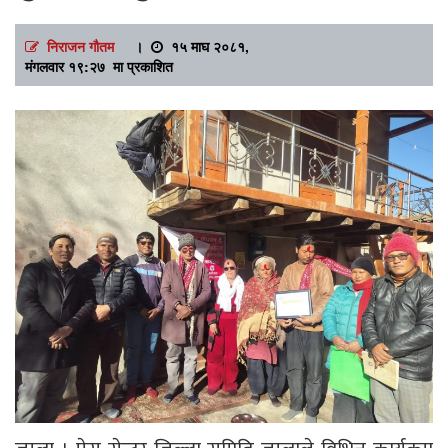
निराजन गौतम
।
१५ माघ २०८१,
मंगलवार १९:२७ मा प्रकाशित