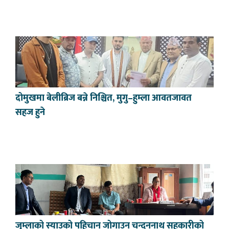
दोमुखमा बेलीब्रिज बन्ने निश्चित, मुगु–हुम्ला आवतजावत
सहज हुने
जुम्लाको स्याउको पहिचान जोगाउन चन्दननाथ सहकारीको