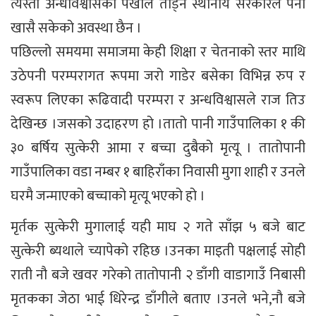
त्यस्ता अन्धविश्वासको पर्खाल तोड्न स्थानीय सरकारले पनी
खासै सकेको अवस्था छैन ।
पछिल्लो समयमा समाजमा केही शिक्षा र चेतनाको स्तर माथि
उठेपनी परम्परागत रूपमा जरो गाडेर बसेका विभिन्न रुप र
स्वरूप लिएका रूढिवादी परम्परा र अन्धविश्वासले राज तिउ
देखिन्छ ।जसको उदाहरण हो ।तातो पानी गाउँपालिका १ की
३० बर्षिय सुत्केरी आमा र बच्चा दुबैको मृत्यू । तातोपानी
गाउँपालिका वडा नम्बर १ बाहिराँका निवासी मुगा शाही र उनले
घरमै जन्माएको बच्चाको मृत्यू भएको हो ।
मृर्तक सुत्केरी मुगालाई यही माघ २ गते साँझ ५ बजे बाट
सुत्केरी ब्यथाले च्यापेको रहिछ ।उनका माइती पक्षलाई सोही
राती नौ बजे खवर गरेको तातोपानी २ डाँगी वाडागाउँ निबासी
मृतकका जेठा भाई धिरेन्द्र डाँगीले बताए ।उनले भने,नौ बजे