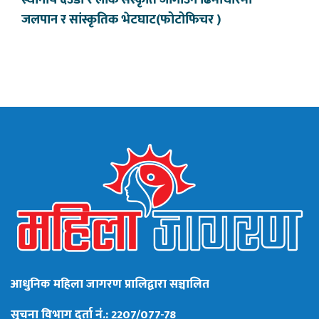
स्थानीय देउडा र लोक संस्कृति जोगाउन ढिमीचौरमा
जलपान र सांस्कृतिक भेटघाट(फोटोफिचर )
आधुनिक महिला जागरण प्रालिद्वारा सञ्चालित
सूचना विभाग दर्ता नं.: 2207/077-78