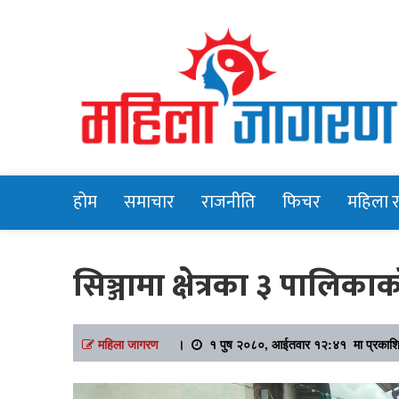
Online News Portal
Mahilajagara
होम
समाचार
राजनीति
फिचर
महिला 
सिञ्जामा क्षेत्रका ३ पालि
महिला जागरण
।
१ पुष २०८०, आईतवार १२:४१ मा प्रकाश