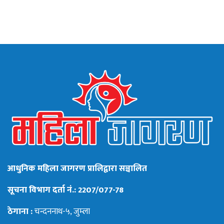
आधुनिक महिला जागरण प्रालिद्वारा सञ्चालित
सूचना विभाग दर्ता नं.: 2207/077-78
ठेगाना :
चन्दननाथ-५, जुम्ला