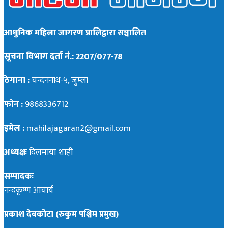
आधुनिक महिला जागरण प्रालिद्वारा सञ्चालित
सूचना विभाग दर्ता नं.: 2207/077-78
ठेगाना :
चन्दननाथ-५, जुम्ला
फोन :
9868336712
इमेल :
mahilajagaran2@gmail.com
अध्यक्षः
दिलमाया शाही
सम्पादकः
नन्दकृष्ण आचार्य
प्रकाश देबकोटा (रुकुम पश्चिम प्रमुख)