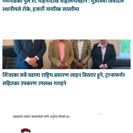
गमगाडको पुल १८ महिनादेखि सञ्चालनविहीन : मुआब्जा विवादले
स्थानीयले रोके, हजारौँ नागरिक सास्तीमा
सिँजाका सबै वडामा राष्ट्रिय प्रसारण लाइन विस्तार हुने, ट्रान्सफर्मर
सहितका उपकरण उपलब्ध गराइने