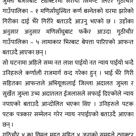
जुम्ला बजारबाट ट्याक्टरमा सरीया सिमेण्ट लिएर गुठीचौर
गाउँपालिका – १ मणिसाँघुस्थित कर्ण बस्नेतको घरमा झारेको
गिरीका दाई भैरे गिरीरे बताउदै आउनु भएको छ । उहाँका
अनुसार अनुसार मणिसाँघुबाट फर्केर आउदा गुठीचौर
गाउँपालिका – ५ लामाकार भिरबाट बेपत्ता पारिएको आफन्त
बताउदै आएका छन् ।
सो घटनामा अहिले सम्म नत लाश पाईयो नत न्याय पाईयो भन्दै
उनिहरुले कर्णाली राजमार्ग वन्द गरेका हुन् । भाई भैरे गिरी
सहितका आफन्तले अभियूक्तलाई जिल्ला अदालत जुम्ला र
सुर्खेत जुम्ला उच्च अदातलत ईजलासले सफाई दिएकोले न्याय
नपाएको बताउदै आन्दोलित भएका थिए । उनिहरुले पटक
पटक पत्रकार सम्मेलन गरेर न्याय नपाईएको बताउदै आएका
छन् ।
गुठिचौर ४ का विमल महत सहित ४ जनाको समुहले ट्याक्टर