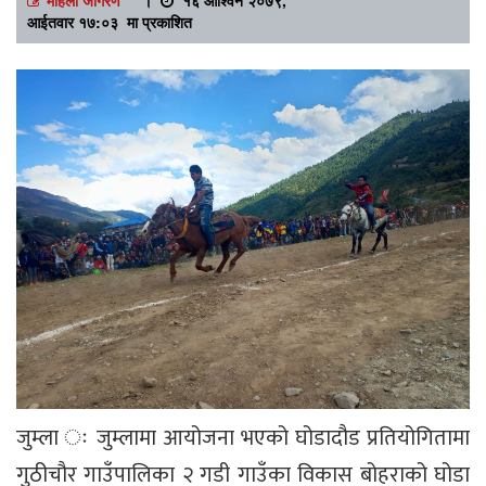
आईतवार १७:०३ मा प्रकाशित
जुम्ला ः जुम्लामा आयोजना भएको घोडादौड प्रतियोगितामा
गुठीचौर गाउँपालिका २ गडी गाउँका विकास बोहराको घोडा