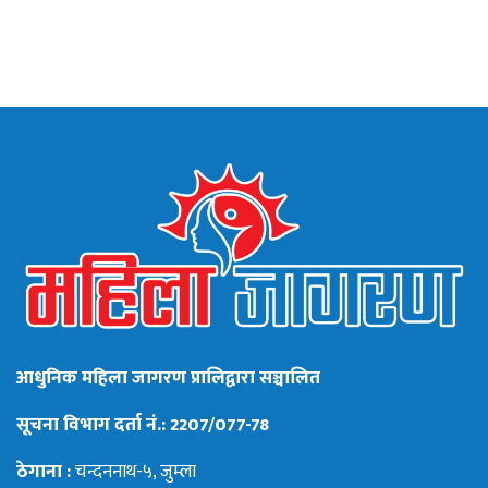
आधुनिक महिला जागरण प्रालिद्वारा सञ्चालित
सूचना विभाग दर्ता नं.: 2207/077-78
ठेगाना :
चन्दननाथ-५, जुम्ला