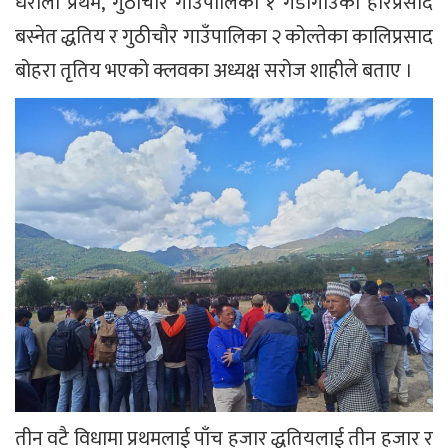
धराला प्रथम, गुठीचौर गाउँपालिका १ गडीगाउँका हरिप्रसाद
बस्नेत द्धतिय र गुठीचौर गाउँपालिका २ कोल्तेका कालिप्रसाद
बोहरा तृतिय भएको क्लवका अध्यक्ष सरोज शाहीले बताए ।
तीन वटै विधामा प्रथमलाई पाँच हजार द्धतियलाई तीन हजार र