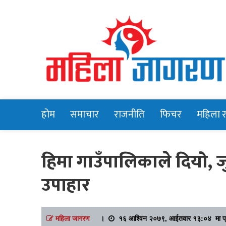
Online News Portal
Mahilajagara
होम
समाचार
राजनीति
फिचर
महिला 
हिमा गाउँपालिकाले दियो, ज
उपाहार
महिला जागरण
।
१६ आश्विन २०७९, आईतवार १३:०४ मा प