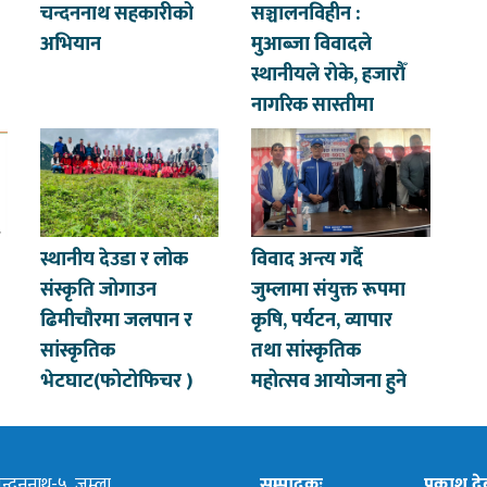
चन्दननाथ सहकारीको
सञ्चालनविहीन :
अभियान
मुआब्जा विवादले
स्थानीयले रोके, हजारौँ
नागरिक सास्तीमा
स्थानीय देउडा र लोक
विवाद अन्त्य गर्दै
संस्कृति जोगाउन
जुम्लामा संयुक्त रूपमा
ढिमीचौरमा जलपान र
कृषि, पर्यटन, व्यापार
सांस्कृतिक
तथा सांस्कृतिक
भेटघाट(फोटोफिचर )
महोत्सव आयोजना हुने
्दननाथ-५, जुम्ला
सम्पादकः
प्रकाश द