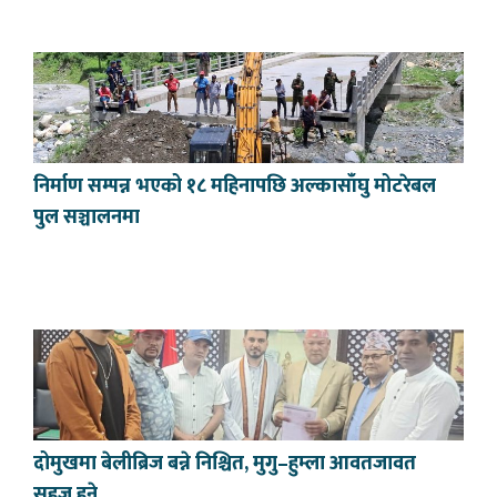
निर्माण सम्पन्न भएको १८ महिनापछि अल्कासाँघु मोटरेबल
पुल सञ्चालनमा
दोमुखमा बेलीब्रिज बन्ने निश्चित, मुगु–हुम्ला आवतजावत
सहज हुने