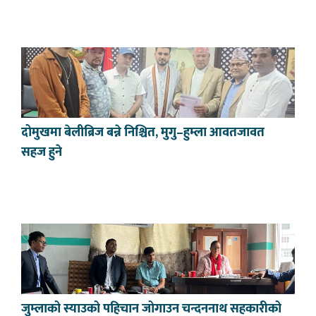
दोमुखमा बेलीब्रिज बन्ने निश्चित, मुगु–हुम्ला आवतजावत
सहज हुने
जुम्लाको स्याउको पहिचान जोगाउन चन्दननाथ सहकारीको