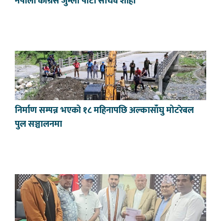
नेपाली काँग्रेस जुम्ला पाटी सचिव शाही
निर्माण सम्पन्न भएको १८ महिनापछि अल्कासाँघु मोटरेबल
पुल सञ्चालनमा