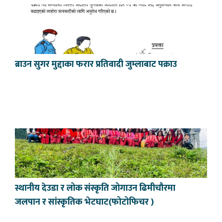
ब्राउन सुगर मुद्दाका फरार प्रतिवादी जुम्लाबाट पक्राउ
स्थानीय देउडा र लोक संस्कृति जोगाउन ढिमीचौरमा
जलपान र सांस्कृतिक भेटघाट(फोटोफिचर )