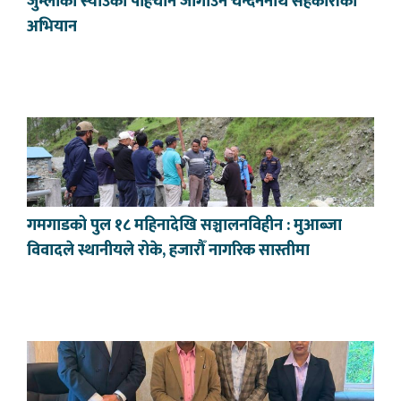
जुम्लाको स्याउको पहिचान जोगाउन चन्दननाथ सहकारीको
अभियान
गमगाडको पुल १८ महिनादेखि सञ्चालनविहीन : मुआब्जा
विवादले स्थानीयले रोके, हजारौँ नागरिक सास्तीमा