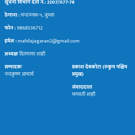
सूचना विभाग दर्ता नं.: 2207/077-78
ठेगाना :
चन्दननाथ-५, जुम्ला
फोन :
9868336712
इमेल :
mahilajagaran2@gmail.com
अध्यक्षः
दिलमाया शाही
सम्पादकः
प्रकाश देबकोटा (रुकुम पश्चिम
नन्दकृष्ण आचार्य
प्रमुख)
संवाददाता
भगवती शाही