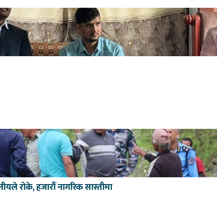
ीयले रोके, हजारौँ नागरिक सास्तीमा