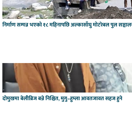
निर्माण सम्पन्न भएको १८ महिनापछि अल्कासाँघु मोटरेबल पुल सञ्चा
दोमुखमा बेलीब्रिज बन्ने निश्चित, मुगु–हुम्ला आवतजावत सहज हुने