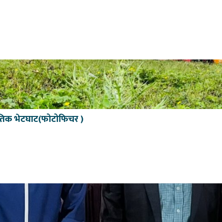
कृतिक भेटघाट(फोटोफिचर )