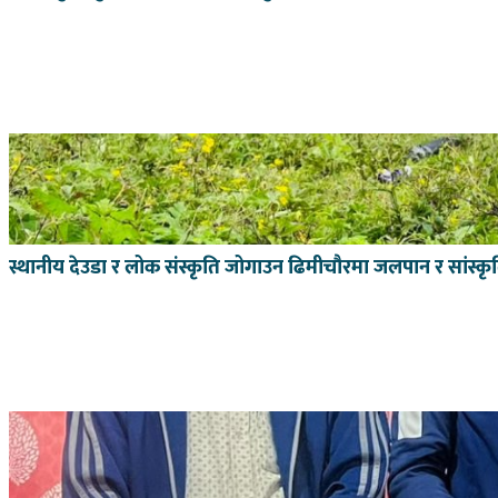
स्थानीय देउडा र लोक संस्कृति जोगाउन ढिमीचौरमा जलपान र सांस्