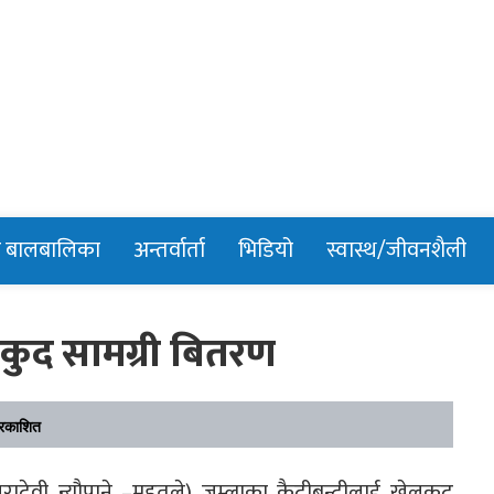
n
र बालबालिका
अन्तर्वार्ता
भिडियो
स्वास्थ/जीवनशैली
लकुद सामग्री बितरण
रकाशित
देवी न्यौपाने –महतले) जुम्लाका कैदीबन्दीलाई खेलकुद