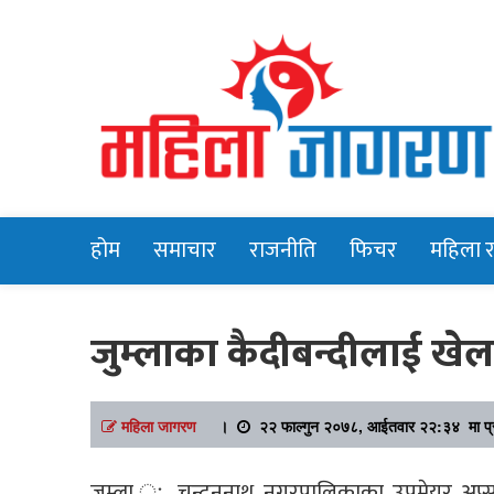
Online News Portal
Mahilajagara
होम
समाचार
राजनीति
फिचर
महिला 
जुम्लाका कैदीबन्दीलाई खे
महिला जागरण
।
२२ फाल्गुन २०७८, आईतवार २२:३४ मा प्
जुम्ला ः चन्दननाथ नगरपालिकाका उपमेयर अप्सरा