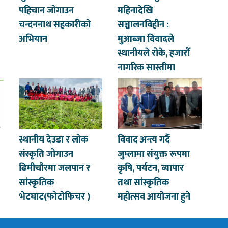
पहिचान जोगाउन
महिनादेखि
चन्दननाथ सहकारीको
सञ्चालनविहीन :
अभियान
मुआब्जा विवादले
स्थानीयले रोके, हजारौँ
नागरिक सास्तीमा
स्थानीय देउडा र लोक
विवाद अन्त्य गर्दै
संस्कृति जोगाउन
जुम्लामा संयुक्त रूपमा
ढिमीचौरमा जलपान र
कृषि, पर्यटन, व्यापार
सांस्कृतिक
तथा सांस्कृतिक
भेटघाट(फोटोफिचर )
महोत्सव आयोजना हुने