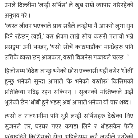
उनले दिल्लीमा ‘लन्ड्री सर्भिस’ ले खुब राम्रो व्यापार गरिरहेको
अनुभव गरे ।
‘व्यस्त जीवन भएकाले प्राय सबैले लन्ड्रीमा नै आफ्नो लुगा धुन
दिने रहेछन् त्यहाँ,’ यस क्षेत्रमा लाग्ने सोच कसरी पलायो भन्ने
प्रसङ्गमा उनी भन्छन्, ‘यसो सोचें काठमाडौंका मान्छेहरु पनि
उत्तिकै व्यस्त छन् आजकल, यस्तो विजनेस गज्जबले चल्छ ।’
हिजोसम्म विदेश जान्छु भनेको छोरा एक्कासी यहीं बसेर ‘धोबी’
हुन्छु भनेको सुन्दा आमाले ‘के भनेको यस्तोरु’ किसिमको
प्रतिक्रिया नदिइ रहन सकिनन् । सुजनको मस्तिष्कले अझै
भुलेको छैन ‘धोबी हुने भइस् अब’ आमाले भनेका यी चार शब्द ।
त्यसो त राजधानीमा पनि थुप्रै लन्ड्री सर्भिसहरु देखेका थिए
सुजनले तर, घरघर गएर कपडा लिने र धोइसकेर फेरि
पु(याइदिने किसिमको सेवा अहिलेसम्म कुनै लन्ड्रीले नगरेको