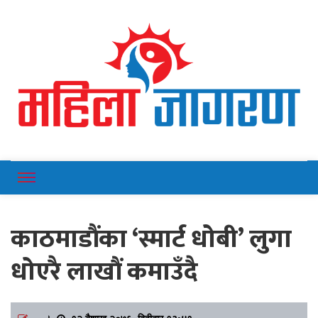
Online News Portal
Mahilajagaran
काठमाडौंका ‘स्मार्ट धोबी’ लुगा
धोएरै लाखौं कमाउँदै
।
१२ बैशाख २०७६, बिहीबार १३:४१