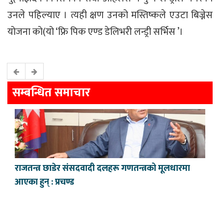
उनले पहिल्याए । त्यही क्षण उनको मस्तिष्कले एउटा बिज्नेस
योजना को(यो ‘फ्रि पिक एण्ड डेलिभरी लन्ड्री सर्भिस ’।
सम्बन्धित समाचार
राजतन्त्र छाडेर संसद‍वादी दलहरू गणतन्त्रको मूलधारमा
आएका हुन् : प्रचण्ड