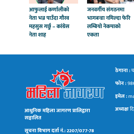
आफुलाई कर्णालीको
जनवर्गीय संगठनमा
नेता भन्न पाउँदा गौरव
भागबन्डा नमिल्दा फेरि
महसुस गर्छु – कांग्रेस
लम्बियो नेकपाको
नेता शाह
एकता
ठेगाना :
चन
फोन :
98
इमेल :
ma
अध्यक्षः
दि
आधुनिक महिला जागरण प्रालिद्वारा
सञ्चालित
सूचना विभाग दर्ता नं.: 2207/077-78