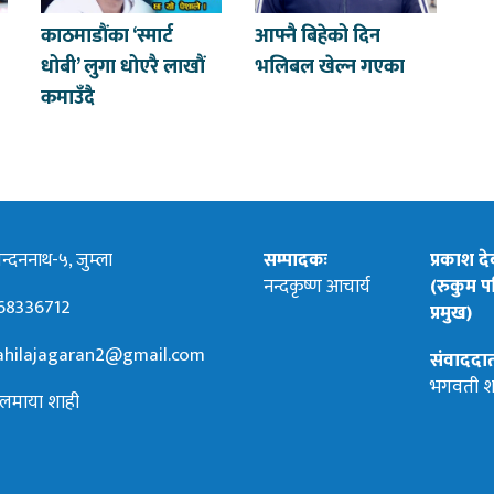
काठमाडौंका ‘स्मार्ट
आफ्नै बिहेको दिन
धोबी’ लुगा धोएरै लाखौं
भलिबल खेल्न गएका
कमाउँदै
्दननाथ-५, जुम्ला
सम्पादकः
प्रकाश द
नन्दकृष्ण आचार्य
(रुकुम पश
68336712
प्रमुख)
hilajagaran2@gmail.com
संवाददा
भगवती श
लमाया शाही