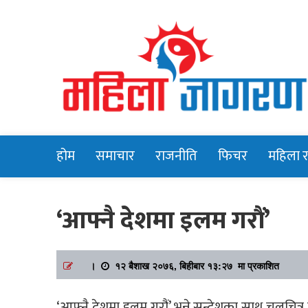
Online News Portal
Mahilajagara
होम
समाचार
राजनीति
फिचर
महिला 
‘आफ्नै देशमा इलम गरौं’
।
१२ बैशाख २०७६, बिहीबार १३:२७ मा प्रकाशित
‘आफ्नै देशमा इलम गरौं’ भन्ने सन्देशका साथ चलचित्र