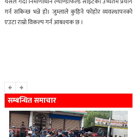
यसले गर्दा निर्माणाधीन ल्याण्डफिल्ड साइटको उच्चतम प्रयोग
गर्न सकिन्छ भन्ने हो। जुम्लाले कुहिने फोहोर व्यवस्थापनको
एउटा राम्रो विकल्प गर्न आबश्यक छ ।
सम्बन्धित समाचार