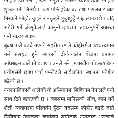
फोहोर उठाउछौ , त्यस अनुसार नगरले ब्यापारिबाट फोहोर
शुल्क पनी लिन्छौ । त्यस पछि हरेक घर तथा पसलबाट बाट
निस्कने फोहोर कुइने र नकुइने छुट्टाछुट्टै राख्न लागउछौ । यदि
अटेरी गर्ने जोसुकैलाई कानुनी दायरामा ल्याउनुपर्ने अबस्था
पनी आउछ सक्छ ।
बुढ्थापाले बढ्दै गएको सहरीकरणले फोहोरमैला व्यवस्थापन
गर्न असहज हुने भएकाले दीर्गकालिन योजना बनाएर
अघिबढ्न थालेको बताए । उनले भने ,‘प्लास्टीकको अत्यधिक
प्रयोगसँगै छाडा पर्चा पम्प्लेटले सार्वजनिक स्थानमा फोहोर
बढेको छ ।
नगरपालिकाले थालेको यो अभियानमा सिबियाम नेपालले पनी
साथ दिने बताएको छ । जबसम्म मानिसको सोच, काम गर्ने
शैली, व्यवहारमा परिवर्तन हुँदैन तबसम्म फोहोर बढ्दै जान्ने
सिबियाम नेपालका कार्यक्रम संयोजक नन्दलाल धरालाले