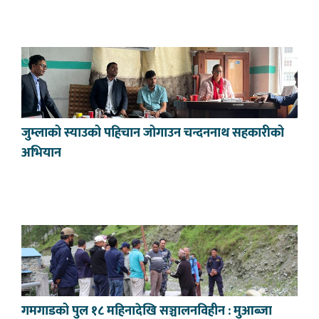
जुम्लाको स्याउको पहिचान जोगाउन चन्दननाथ सहकारीको
अभियान
गमगाडको पुल १८ महिनादेखि सञ्चालनविहीन : मुआब्जा