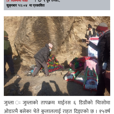
शुक्रबार १२:०४ मा प्रकाशित
जुम्ला ःजुम्लाको तापक्रम माईनस ६ डिग्रीको चिासोमा
ओडारमै बसेका चेते कुलाललाई राहत दिइएको छ । १५वर्ष