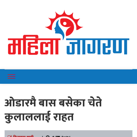
Online News Portal
Mahilajagaran
ओडारमै बास बसेका चेते
कुलाललाई राहत
दिलमाया शाही
।
९ पुष २०७८,