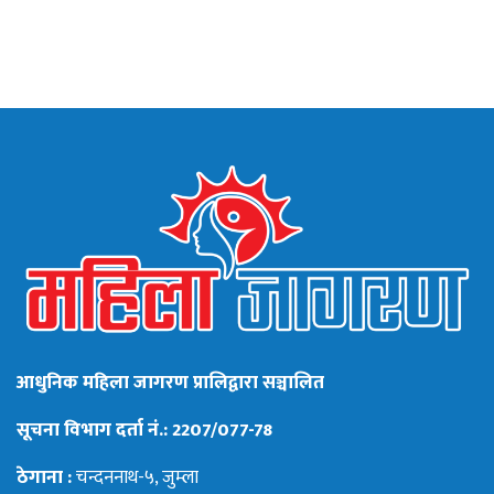
आधुनिक महिला जागरण प्रालिद्वारा सञ्चालित
सूचना विभाग दर्ता नं.: 2207/077-78
ठेगाना :
चन्दननाथ-५, जुम्ला