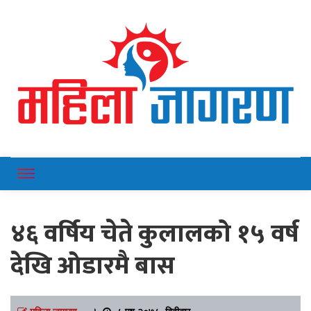
Online News Portal
Mahilajagaran
४६ वर्षिय चेते कुलालको १५ वर्ष
देखि ओडारमै बास
महिला जागरण
।
८ पुष २०७८, बिहीबार