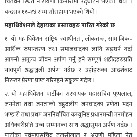
चितवन स्थित नारायणी किनारामा उद्घाटन भएको थियो ।
बन्दसत्र ११–१४ सम्म सौराहामा भएको थियो ।
महाधिवेशनले देहायका प्रस्तावहरु पारित गरेको छ
१. यो महाधिवेशन राष्ट्रिय स्वाधीनता, लोकतन्त्र, सामाजिक–
आर्थिक रुपान्तरण तथा समाजवादका लागि सङ्घर्ष गर्दा
आफ्नो अमूल्य जीवन अर्पण गर्नु हुने सम्पूर्ण शहीदहरुप्रति
भावपूर्ण श्रद्धाञ्जली अर्पण गर्दछ र उहाँहरुका आदर्शबाट
निरन्तर प्रेरणा प्राप्त गरिरहने सङ्कल्प गर्दछ ।
२. यो महाधिवेशन पार्टीका संस्थापक महासचिव पुष्पलाल,
जननेता तथा जनताको बहुदलीय जनवादका प्रणेता मदन
भण्डारी तथा प्रथम जननिर्वाचित कम्युनिष्ट प्रधानमन्त्री मनमोहन
अधिकारीप्रति उच्च सम्मानका साथ श्रद्धासुमन अर्पण गर्दछ ।
पार्टीका पूर्वमहासचिव तुलसीलाल र अग्रणी महिला नेतृ