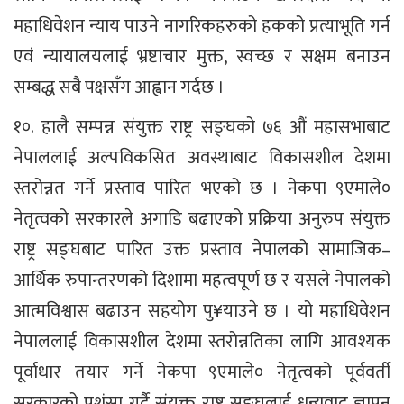
महाधिवेशन न्याय पाउने नागरिकहरुको हकको प्रत्याभूति गर्न
एवं न्यायालयलाई भ्रष्टाचार मुक्त, स्वच्छ र सक्षम बनाउन
सम्बद्ध सबै पक्षसँग आह्वान गर्दछ ।
१०. हालै सम्पन्न संयुक्त राष्ट्र सङ्घको ७६ औं महासभाबाट
नेपाललाई अल्पविकसित अवस्थाबाट विकासशील देशमा
स्तरोन्नत गर्ने प्रस्ताव पारित भएको छ । नेकपा ९एमाले०
नेतृत्वको सरकारले अगाडि बढाएको प्रक्रिया अनुरुप संयुक्त
राष्ट्र सङ्घबाट पारित उक्त प्रस्ताव नेपालको सामाजिक–
आर्थिक रुपान्तरणको दिशामा महत्वपूर्ण छ र यसले नेपालको
आत्मविश्वास बढाउन सहयोग पु¥याउने छ । यो महाधिवेशन
नेपाललाई विकासशील देशमा स्तरोन्नतिका लागि आवश्यक
पूर्वाधार तयार गर्ने नेकपा ९एमाले० नेतृत्वको पूर्ववर्ती
सरकारको प्रशंसा गर्दै संयुक्त राष्ट्र सङ्घलाई धन्यवाद ज्ञापन