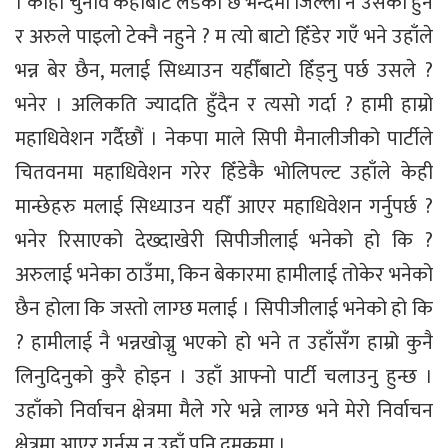
। कोही चुनाव कहाँबाट लडेको छ भन्दैमा जिल्ला नै उसको हुने
र अरुले पाइलो टेक्नै नहुने ? म त्यो बाटो हिँडेर गएँ भने उहाँले
भन्न बेर छैन, मलाई सिध्याउन यहीँबाटो हिँड्नु पर्छ उसले ?
भनेर । अलिकति ज्यादति हुँदैन र त्यसो गर्दा ? हामी हाम्रो
महाधिवेशन गर्दैछौं । नेकपा माले सिपी मैनालीजीको पार्टीले
चितवनमा महाधिवेशन गरेर हिँडेकै भोलिपल्ट उहाँले केही
मान्छेहरु मलाई सिध्याउन यहीँ आएर महाधिवेशन गर्नुपर्छ ?
भनेर रिसाएको देख्दाखेरी सिपीजीलाई भनेको हो कि ?
अरुलाई भनेका ठाउँमा, किन बेकारमा हामीलाई तोकेर भनेको
छैन होला कि जस्तो लाग्छ मलाई । सिपीजीलाई भनेको हो कि
? हामीलाई नै भन्नखोज्नु भएको हो भने त उहाँसँग हाम्रो कुनै
लिनुदिनुको कुरै होइन । उहाँ आफ्नो पार्टी चलाउनु हुन्छ ।
उहाँको निर्वाचन क्षेत्रमा मैले गरे भन्ने लाग्छ भने मेरो निर्वाचन
क्षेत्रमा आएर गर्नुस् न उहाँ पनि दमकमा ।