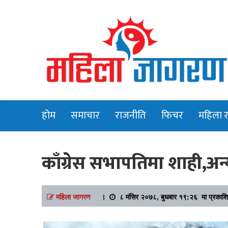
Online News Portal
Mahilajagara
होम
समाचार
राजनीति
फिचर
महिला 
काँग्रेस सभापतिमा शाही,अन
महिला जागरण
।
८ मंसिर २०७८, बुधबार १९:२६ मा प्रकाश