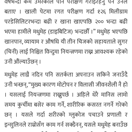
वर्षभन्दा कम उमेरकाले पनि परीक्षण गराइरहनु पर्ने उनले
बताए । खाली पेटमा रगत परीक्षण गर्दा १२६ मिलीग्राम
परडेसिलिटरभन्दा बढी र खाना खाएपछि २०० भन्दा बढी
भएमा हामीले मधुमेह (डाइबिटिज) भन्दछौँ ।” मधुमेह भएपछि
खानपान, व्यायाम र औषधि यी तीन चिजको सहायताले सुगर
(चिनी) लाई निश्चित विन्दुमा नियन्त्रणमा राख्न आवश्यक रहेको
उनी औंल्याउँछन् ।
मधुमेह लाग्नै नदिन पनि सतर्कता अपनाउन सकिने जनाउँदै
उनी भन्छन्, “मुख्य कारण मोटोपन र विलासी जीवनशैली नै हो
। यसलाई नियन्त्रणमा राख्नुपर्छ । अहिले धेरै मानिस लामो
समय कुर्चीमा बसेर काम गर्ने, शारीरिक कसरत नगर्ने गरेको
छन् । यसले गर्दा शरीरको ग्लुकोज पचाउने प्रणाली र
इन्सुलिनले राम्रोसँग काम गर्न सक्दैनन्, यसले मधुमेह बनाउँछ