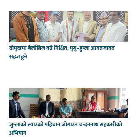
दोमुखमा बेलीब्रिज बन्ने निश्चित, मुगु–हुम्ला आवतजावत
सहज हुने
जुम्लाको स्याउको पहिचान जोगाउन चन्दननाथ सहकारीको
अभियान