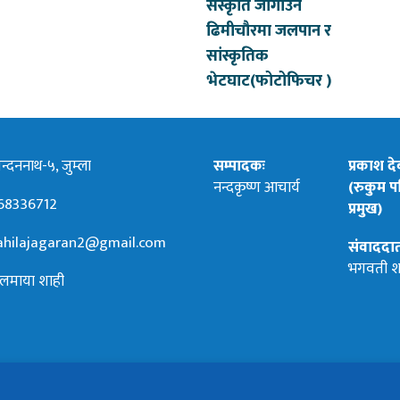
संस्कृति जोगाउन
ढिमीचौरमा जलपान र
सांस्कृतिक
भेटघाट(फोटोफिचर )
्दननाथ-५, जुम्ला
सम्पादकः
प्रकाश द
नन्दकृष्ण आचार्य
(रुकुम पश
68336712
प्रमुख)
hilajagaran2@gmail.com
संवाददा
भगवती श
लमाया शाही