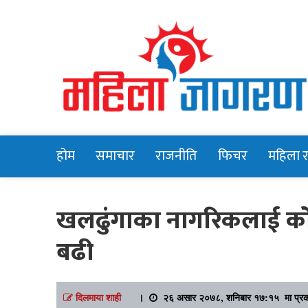
Online News Portal
Mahilajagara
होम
समाचार
राजनीति
फिचर
महिला 
खलढुंगाका नागरिकलाई कोरो
बढी
दिलमाया शाही
।
२६ असार २०७८, शनिबार १७:१५ मा प्र