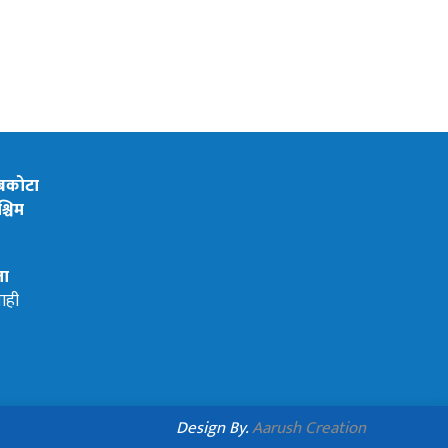
ेबकोटा
्चिम
ता
ाही
Design By.
Aarush Creation