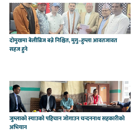
दोमुखमा बेलीब्रिज बन्ने निश्चित, मुगु–हुम्ला आवतजावत
सहज हुने
जुम्लाको स्याउको पहिचान जोगाउन चन्दननाथ सहकारीको
अभियान