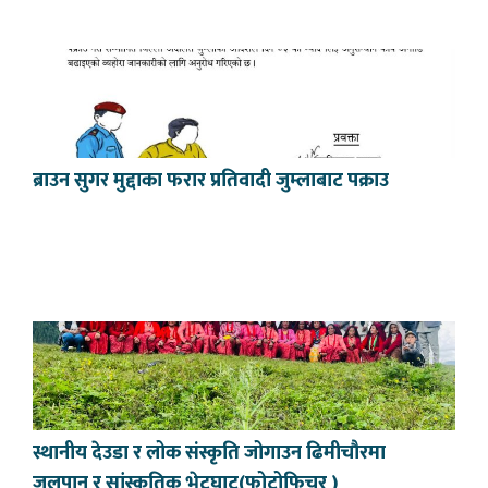
ब्राउन सुगर मुद्दाका फरार प्रतिवादी जुम्लाबाट पक्राउ
स्थानीय देउडा र लोक संस्कृति जोगाउन ढिमीचौरमा
जलपान र सांस्कृतिक भेटघाट(फोटोफिचर )