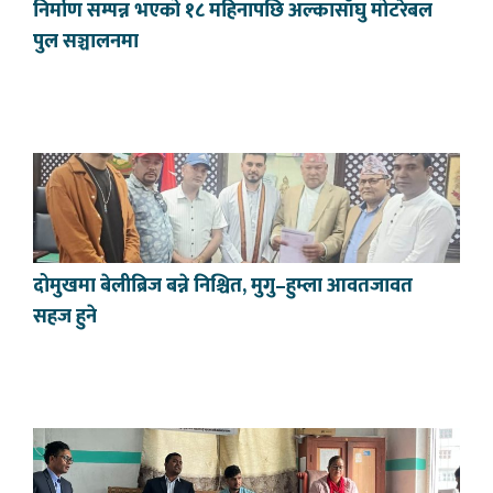
निर्माण सम्पन्न भएको १८ महिनापछि अल्कासाँघु मोटरेबल
पुल सञ्चालनमा
दोमुखमा बेलीब्रिज बन्ने निश्चित, मुगु–हुम्ला आवतजावत
सहज हुने