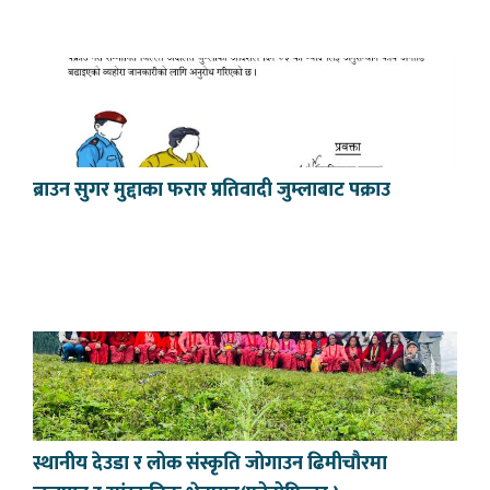
ब्राउन सुगर मुद्दाका फरार प्रतिवादी जुम्लाबाट पक्राउ
स्थानीय देउडा र लोक संस्कृति जोगाउन ढिमीचौरमा