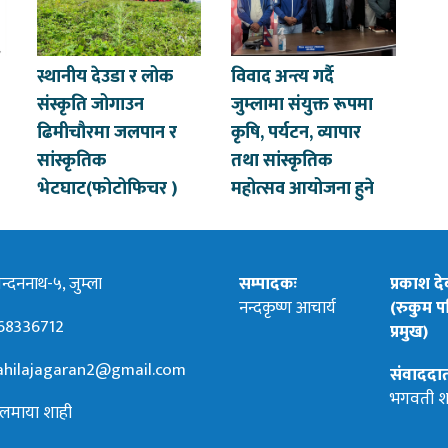
स्थानीय देउडा र लोक
विवाद अन्त्य गर्दै
संस्कृति जोगाउन
जुम्लामा संयुक्त रूपमा
ढिमीचौरमा जलपान र
कृषि, पर्यटन, व्यापार
सांस्कृतिक
तथा सांस्कृतिक
भेटघाट(फोटोफिचर )
महोत्सव आयोजना हुने
्दननाथ-५, जुम्ला
सम्पादकः
प्रकाश द
नन्दकृष्ण आचार्य
(रुकुम पश
68336712
प्रमुख)
hilajagaran2@gmail.com
संवाददा
भगवती श
लमाया शाही