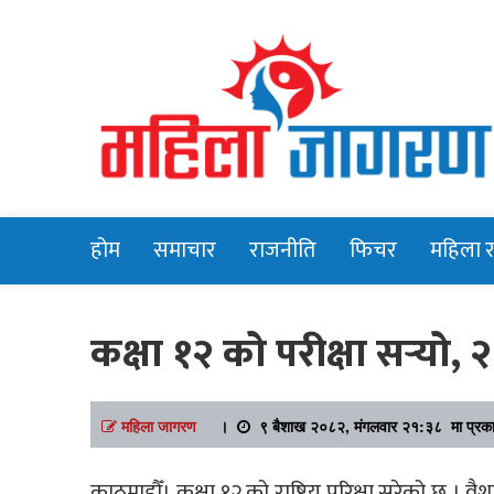
Online News Portal
Mahilajagara
होम
समाचार
राजनीति
फिचर
महिला 
कक्षा १२ को परीक्षा सर्‍यो, २
महिला जागरण
।
९ बैशाख २०८२, मंगलवार २१:३८ मा प्रक
काठमाडौँ। कक्षा १२ को राष्ट्रिय परिक्षा सरेको छ । वैशा