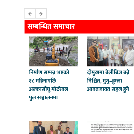
सम्बन्धित समाचार
निर्माण सम्पन्न भएको
दोमुखमा बेलीब्रिज बन्ने
१८ महिनापछि
निश्चित, मुगु–हुम्ला
अल्कासाँघु मोटरेबल
आवतजावत सहज हुने
पुल सञ्चालनमा