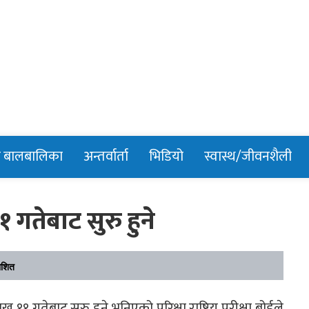
n
र बालबालिका
अन्तर्वार्ता
भिडियो
स्वास्थ/जीवनशैली
१ गतेबाट सुरु हुने
ाशित
ख ११ गतेबाट सुरु हुने भनिएको परिक्षा राष्ट्रिय परीक्षा बोर्डले