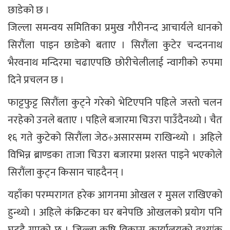
छाडेको छ ।
जिल्ला समन्वय समितिका प्रमुख गौरीनन्द आचार्यले धानको
सिरौंला पाइन छाडेको बताए । सिरौंला कुटेर चन्दननाथ
भैरवनाथ मन्दिरमा चढाएपछि छोरीचेलीलाई न्वागीको रुपमा
दिने प्रचलन छ ।
फाट्टफुट्ट सिरौंला कुट्ने गरेको भेटिएपनि पहिले जस्तो चलन
नरहेको उनले बताए । पहिले बजारमा चिउरा पाउँदैनथ्यो । चैत
१६ गते कुटेको सिरौंला जेठ÷असारसम्म राखिन्थ्यो । अहिले
विभिन्न ब्राण्डका ताजा चिउरा बजारमा प्रशस्त पाइने भएकोले
सिरौंला कुट्न किसान चाहदैनन् ।
यहाँका परम्परागत हरेक आगनमा ओखल र मुसल राखिएको
हुन्थ्यो । अहिले कंक्रिटका घर बनेपछि ओखलको प्रयोग पनि
घट्दै गएको छ । जिल्ला कृषि विकास कार्यालयको तथ्यांक