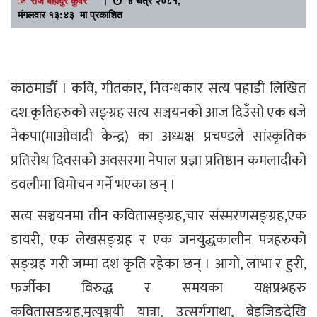
मंगलवार १३:४३ मा प्रकाशित
काठमाडौँ । कवि, गीतकार, निवन्धकार सत्य पहाडी लिखित
दश कृतिहरुको सङ्ग्रह सत्य सञ्चयनको आज दिउँसो एक बजे
नेकपा(माओवादी केन्द्र) का अध्यक्ष प्रचण्डले सांस्कृतिक
प्रतिरोध दिवसको अवसरमा नेपाल प्रज्ञा प्रतिष्ठान कमलादीको
डवलीमा विमोचन गर्ने भएका छन् ।
सत्य सञ्चयनमा तीन कवितासङ्ग्रह,चार संस्मरणसङ्ग्रह,एक
डायरी, एक लेखसङ्ग्रह र एक जनयुद्धकालीन पत्रहरुको
सङ्ग्रह गरी जम्मा दश कृति रहेका छन् । आगो, लाभा र हुरी,
फर्जीका विरुद्ध र समयका यक्षप्रश्नहरु
कवितासङ्ग्रह,मृत्युञ्जयी यात्रा, उत्सर्गगाथा, बेइजिङदेखि