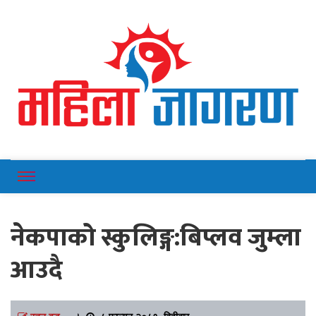
Online News Portal
Mahilajagaran
नेकपाको स्कुलिङ्ग:बिप्लव जुम्ला
आउदै
रतन वड
।
८ फाल्गुन २०८१, बिहीबार