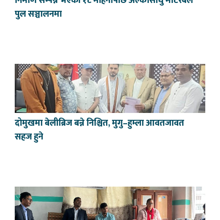
निर्माण सम्पन्न भएको १८ महिनापछि अल्कासाँघु मोटरेबल
पुल सञ्चालनमा
दोमुखमा बेलीब्रिज बन्ने निश्चित, मुगु–हुम्ला आवतजावत
सहज हुने