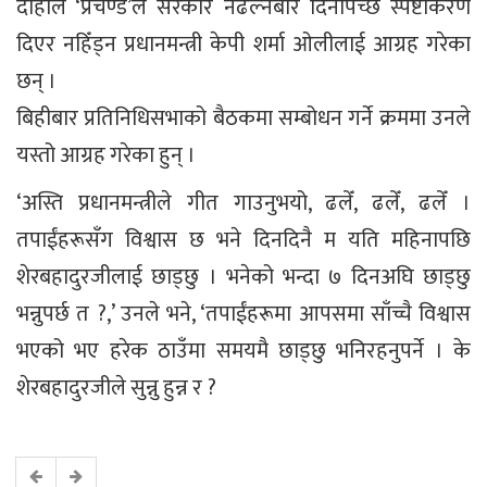
दाहाल ‘प्रचण्ड’ले सरकार नढल्नेबारे दिनैपिच्छे स्पष्टीकरण
दिएर नहिँड्न प्रधानमन्त्री केपी शर्मा ओलीलाई आग्रह गरेका
छन् ।
बिहीबार प्रतिनिधिसभाको बैठकमा सम्बोधन गर्ने क्रममा उनले
यस्तो आग्रह गरेका हुन् ।
‘अस्ति प्रधानमन्त्रीले गीत गाउनुभयो, ढलेँ, ढलेँ, ढलेँ ।
तपाईंहरूसँग विश्वास छ भने दिनदिनै म यति महिनापछि
शेरबहादुरजीलाई छाड्छु । भनेको भन्दा ७ दिनअघि छाड्छु
भन्नुपर्छ त ?,’ उनले भने, ‘तपाईंहरूमा आपसमा साँच्चै विश्वास
भएको भए हरेक ठाउँमा समयमै छाड्छु भनिरहनुपर्ने । के
शेरबहादुरजीले सुन्नु हुन्न र ?