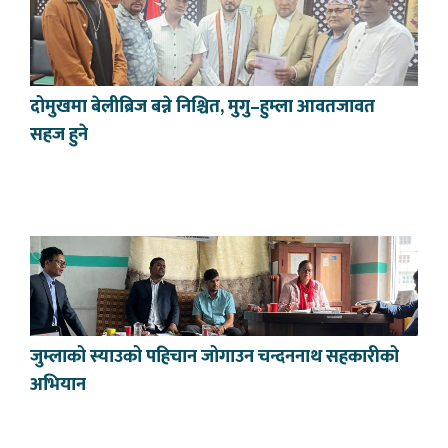
दोमुखमा बेलीब्रिज बन्ने निश्चित, मुगु–हुम्ला आवतजावत
सहज हुने
जुम्लाको स्याउको पहिचान जोगाउन चन्दननाथ सहकारीको
अभियान