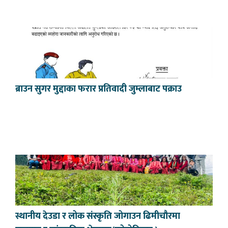
ब्राउन सुगर मुद्दाका फरार प्रतिवादी जुम्लाबाट पक्राउ
स्थानीय देउडा र लोक संस्कृति जोगाउन ढिमीचौरमा