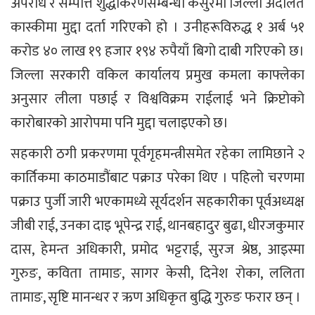
अपराध र सम्पत्ति शुद्धीकरणसम्बन्धी कसुरमा जिल्ला अदालत
कास्कीमा मुद्दा दर्ता गरिएको हो । उनीहरूविरुद्ध १ अर्ब ५१
करोड ४० लाख १९ हजार १९४ रुपैयाँ बिगो दाबी गरिएको छ।
जिल्ला सरकारी वकिल कार्यालय प्रमुख कमला काफ्लेका
अनुसार लीला पछाई र विश्वविक्रम राईलाई भने क्रिप्टोको
कारोबारको आरोपमा पनि मुद्दा चलाइएको छ।
सहकारी ठगी प्रकरणमा पूर्वगृहमन्त्रीसमेत रहेका लामिछाने २
कार्तिकमा काठमाडौंबाट पक्राउ परेका थिए । पहिलो चरणमा
पक्राउ पुर्जी जारी भएकामध्ये सूर्यदर्शन सहकारीका पूर्वअध्यक्ष
जीबी राई, उनका दाइ भूपेन्द्र राई, थानबहादुर बुढा, धीरजकुमार
दास, हेमन्त अधिकारी, प्रमोद भट्टराई, सुरज श्रेष्ठ, आइस्मा
गुरुङ, कविता तामाङ, सागर केसी, दिनेश रोका, ललिता
तामाङ, सृष्टि मानन्धर र ऋण अधिकृत बुद्धि गुरुङ फरार छन् ।