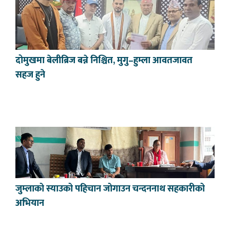
दोमुखमा बेलीब्रिज बन्ने निश्चित, मुगु–हुम्ला आवतजावत
सहज हुने
जुम्लाको स्याउको पहिचान जोगाउन चन्दननाथ सहकारीको
अभियान