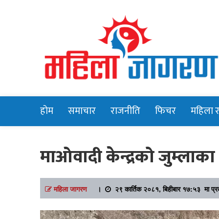
Online News Portal
Mahilajagara
होम
समाचार
राजनीति
फिचर
महिला 
माओवादी केन्द्रको जुम्ला
महिला जागरण
।
२९ कार्तिक २०८१, बिहीबार १७:५३ मा प्