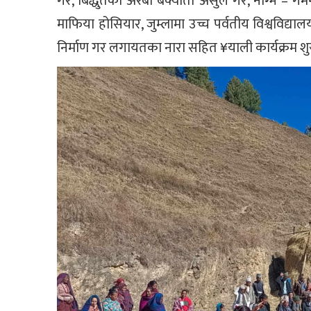
गर, बिद्धुतको अरबौ बक्यौता असुल गर, नाग्म – गमगड
माफिया होसियार, जुम्लामा उच्च पर्वतीय विश्वविद
निर्माण गर लगायतका नारा सहित ¥याली कार्यक्रम शु