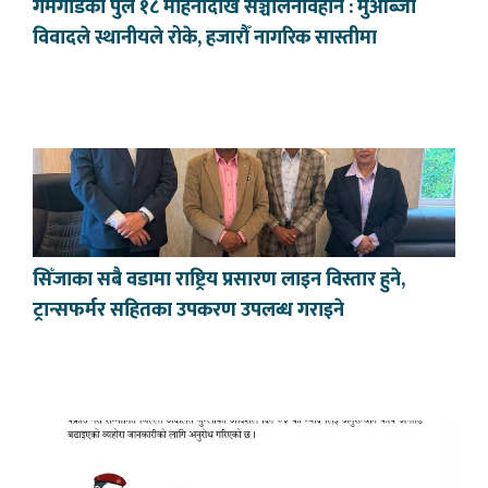
गमगाडको पुल १८ महिनादेखि सञ्चालनविहीन : मुआब्जा
विवादले स्थानीयले रोके, हजारौँ नागरिक सास्तीमा
सिँजाका सबै वडामा राष्ट्रिय प्रसारण लाइन विस्तार हुने,
ट्रान्सफर्मर सहितका उपकरण उपलब्ध गराइने