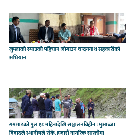
जुम्लाको स्याउको पहिचान जोगाउन चन्दननाथ सहकारीको
अभियान
गमगाडको पुल १८ महिनादेखि सञ्चालनविहीन : मुआब्जा
विवादले स्थानीयले रोके, हजारौँ नागरिक सास्तीमा