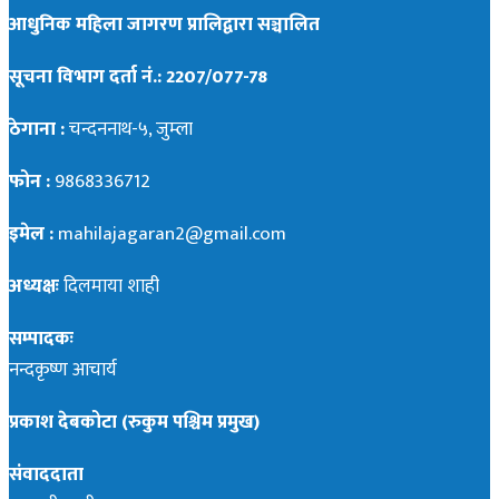
आधुनिक महिला जागरण प्रालिद्वारा सञ्चालित
सूचना विभाग दर्ता नं.: 2207/077-78
ठेगाना :
चन्दननाथ-५, जुम्ला
फोन :
9868336712
इमेल :
mahilajagaran2@gmail.com
अध्यक्षः
दिलमाया शाही
सम्पादकः
नन्दकृष्ण आचार्य
प्रकाश देबकोटा (रुकुम पश्चिम प्रमुख)
संवाददाता