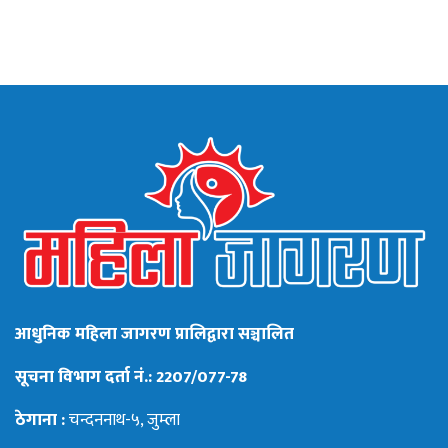
आधुनिक महिला जागरण प्रालिद्वारा सञ्चालित
सूचना विभाग दर्ता नं.: 2207/077-78
ठेगाना :
चन्दननाथ-५, जुम्ला