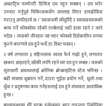
अब्स्टट्रिभ पल्मोनरी डिजिज् दम नहुन सक्छन् । दम भनेर
उपचार गर्नुपूर्व चिकित्सकसँग सल्लाह लिएर डायग्नोसिस
गराउनु अपरिहार्य छ ।’ स्वासनली साँघुरिँदै र स्वासप्रस्वासको
काम गर्ने फोक्सोमा रहेको एल्बेलाई जहाँ हावा रहने र जाने
गर्दछ । त्यसको जीनहरु नष्ट भएर फोक्सो दिर्घकालिन रुपमा
फुल्ने कारणले दम हुने भन्दै डा. विस्ट भन्छन् ।
२ वर्ष लगातार ३ महिनासम्म स्वास फेर्न गाह्रो हुने, लगातार
खकार आइरहने, खोकी लागि रहने भए दम हुन सक्छ । यसको
सुरुवाती अवस्थालाई क्रोनिक ब्रोन्क्राइटिस स्टेज भनिन्छ ।
बढी मात्रामा धुम्रपान गर्ने, दाउरा गुईठा प्रयोग गर्ने, धुलो तथा
धुँवा र प्रदुषणमा काम गर्नेहरुलाई दम हुने संभावना अत्याधिक
हुन्छ ।
बाल्यवस्थामा धेरै पटक इन्फेक्सन भएर तारन्तार निमोनिया