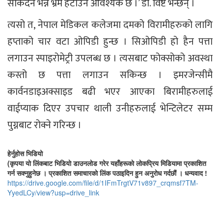
सकिँदैन भन्ने भ्रम हटाउन आवश्यक छ ।’ डा. विष्ट भन्छन् ।
त्यसो त, नेपाल मेडिकल कलेजमा दमको विरामीहरुको लागि
हप्ताको चार वटा ओपिडी हुन्छ । सिओपिडी हो हैन पत्ता
लगाउन स्पाइरोमेट्री उपलब्ध छ । त्यसबाट फोक्सोको अवस्था
कस्तो छ पत्ता लगाउन सकिन्छ । इमरजेन्सीमै
कार्वनडाइअक्साइड बढी भएर आएका बिरामीहरुलाई
वाईप्याक दिएर उपचार थाली उनीहरुलाई भेन्टिलेटर सम्म
पुग्नबाट रोक्ने गरिन्छ ।
हेर्नुहोस भिडियो
(कृपया याे लिंकबाट भिडियाे डाउनलाेड गरेर यहाँहरूकाे लाेकप्रिय मिडियामा प्रकाशित
गर्न सक्नुहुनेछ । प्रकाशित समाचारकाे लिंक पठाइदिन हुन अनुराेध गर्दछाैं । धन्यवाद !
https://drive.google.com/file/
d/1IFmTrgtV71v897_crqmsf7TM-
YyedLCy/view?usp=drive_link