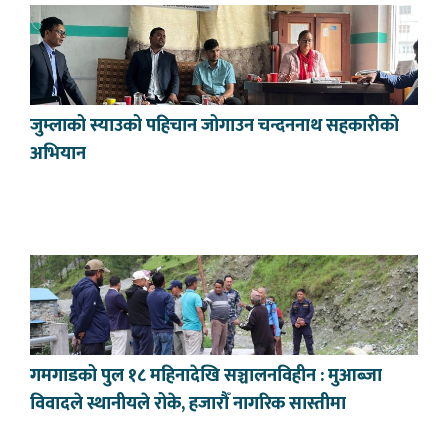
जुम्लाको स्याउको पहिचान जोगाउन चन्दननाथ सहकारीको
अभियान
गमगाडको पुल १८ महिनादेखि सञ्चालनविहीन : मुआब्जा
विवादले स्थानीयले रोके, हजारौँ नागरिक सास्तीमा